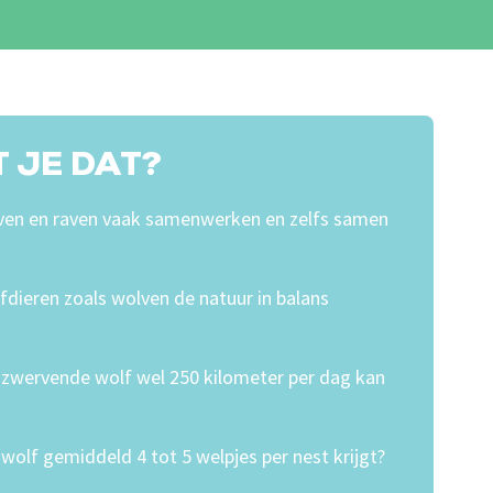
 JE DAT?
lven en raven vaak samenwerken en zelfs samen
ofdieren zoals wolven de natuur in balans
n zwervende wolf wel 250 kilometer per dag kan
n wolf gemiddeld 4 tot 5 welpjes per nest krijgt?