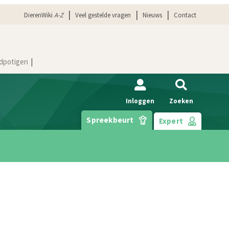
DierenWiki
A-Z
Veel gestelde vragen
Nieuws
Contact
dpotigen
Inloggen
Zoeken
Spreekbeurt
Expert