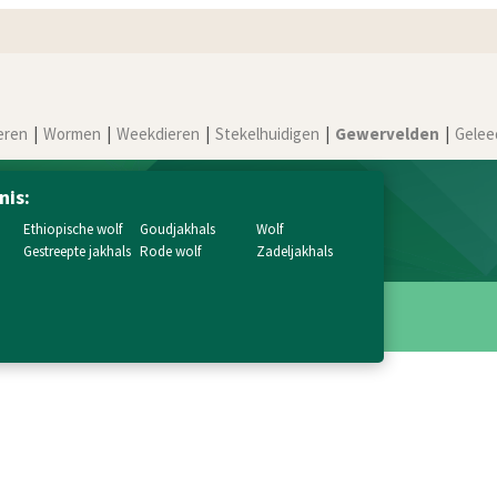
eren
Wormen
Weekdieren
Stekelhuidigen
Gewervelden
Gelee
nis:
ethiopische wolf
goudjakhals
wolf
gestreepte jakhals
rode wolf
zadeljakhals