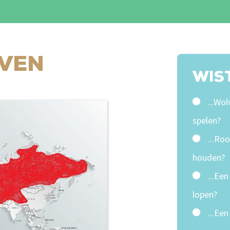
LVEN
WIST
...Wo
spelen?
...Ro
houden?
...Ee
lopen?
...Ee