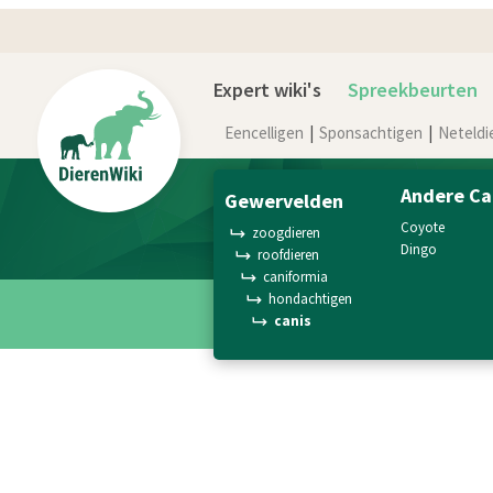
Expert wiki's
Spreekbeurten
Eencelligen
Sponsachtigen
Neteldi
Andere Ca
gewervelden
coyote
zoogdieren
dingo
roofdieren
caniformia
hondachtigen
canis