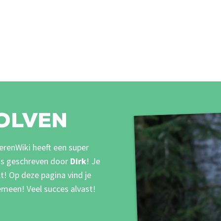
OLVEN
ierenWiki heeft een super
 is geschreven door
Dirk
!
Je
lt! Op deze pagina vind je
emeen! Veel succes alvast!