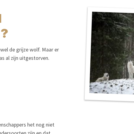
N
?
tewel de grijze wolf. Maar er
 al zijn uitgestorven.
enschappers het nog niet
dersoorten zijn en dat