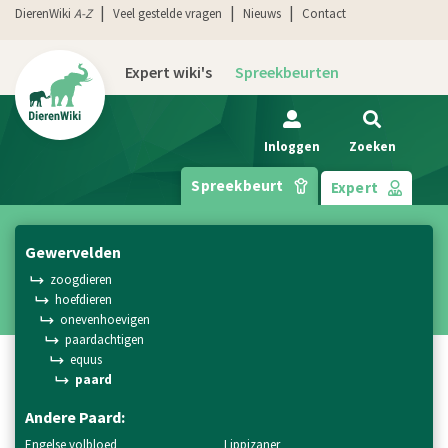
DierenWiki
A-Z
Veel gestelde vragen
Nieuws
Contact
Expert wiki's
Spreekbeurten
Inloggen
Zoeken
Spreekbeurt
Expert
gewervelden
zoogdieren
hoefdieren
onevenhoevigen
paardachtigen
equus
paard
Andere Paard:
engelse volbloed
lippizaner