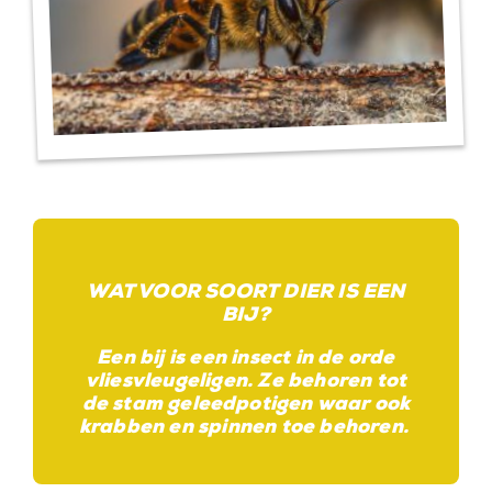
WAT VOOR SOORT DIER IS EEN
BIJ?
Een bij is een insect in de orde
vliesvleugeligen. Ze behoren tot
de stam geleedpotigen waar ook
krabben en spinnen toe behoren.