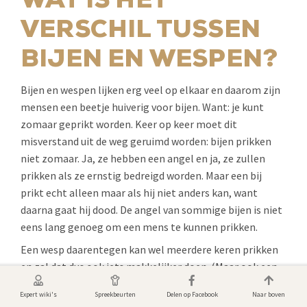
WAT IS HET
VERSCHIL TUSSEN
BIJEN EN WESPEN?
Bijen en wespen lijken erg veel op elkaar en daarom zijn
mensen een beetje huiverig voor bijen. Want: je kunt
zomaar geprikt worden. Keer op keer moet dit
misverstand uit de weg geruimd worden: bijen prikken
niet zomaar. Ja, ze hebben een angel en ja, ze zullen
prikken als ze ernstig bedreigd worden. Maar een bij
prikt echt alleen maar als hij niet anders kan, want
daarna gaat hij dood. De angel van sommige bijen is niet
eens lang genoeg om een mens te kunnen prikken.
Een wesp daarentegen kan wel meerdere keren prikken
en zal dat dus ook iets makkelijker doen. (Maar ook een
wesp prikt alleen als hij daar een reden voor heeft...)
Expert wiki's
Spreekbeurten
Delen op Facebook
Naar boven
Verder zijn wespen en bijen allebei erg belangrijk voor de