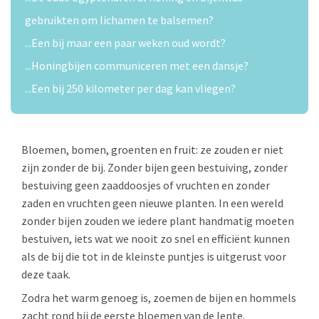
gebruikten om lichamen te balsemen?
...Een bij maar een paar weken oud wordt?
...Honingbijen communiceren met een dansje?
...Een bij 250 kilometer per dag kan vliegen?
Bloemen, bomen, groenten en fruit: ze zouden er niet
zijn zonder de bij. Zonder bijen geen bestuiving, zonder
bestuiving geen zaaddoosjes of vruchten en zonder
zaden en vruchten geen nieuwe planten. In een wereld
zonder bijen zouden we iedere plant handmatig moeten
bestuiven, iets wat we nooit zo snel en efficiënt kunnen
als de bij die tot in de kleinste puntjes is uitgerust voor
deze taak.
Zodra het warm genoeg is, zoemen de bijen en hommels
zacht rond bij de eerste bloemen van de lente.