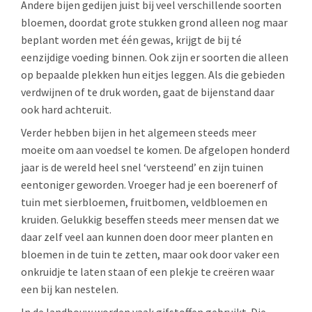
Andere bijen gedijen juist bij veel verschillende soorten
bloemen, doordat grote stukken grond alleen nog maar
beplant worden met één gewas, krijgt de bij té
eenzijdige voeding binnen. Ook zijn er soorten die alleen
op bepaalde plekken hun eitjes leggen. Als die gebieden
verdwijnen of te druk worden, gaat de bijenstand daar
ook hard achteruit.
Verder hebben bijen in het algemeen steeds meer
moeite om aan voedsel te komen. De afgelopen honderd
jaar is de wereld heel snel ‘versteend’ en zijn tuinen
eentoniger geworden. Vroeger had je een boerenerf of
tuin met sierbloemen, fruitbomen, veldbloemen en
kruiden. Gelukkig beseffen steeds meer mensen dat we
daar zelf veel aan kunnen doen door meer planten en
bloemen in de tuin te zetten, maar ook door vaker een
onkruidje te laten staan of een plekje te creëren waar
een bij kan nestelen.
In de landbouw worden vaak gifstoffen gebruikt. Die