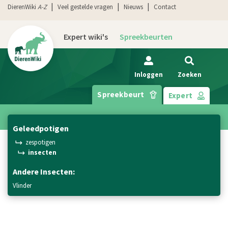
DierenWiki
A-Z
Veel gestelde vragen
Nieuws
Contact
Expert wiki's
Spreekbeurten
Inloggen
Zoeken
Spreekbeurt
Expert
geleedpotigen
zespotigen
insecten
Andere Insecten:
vlinder