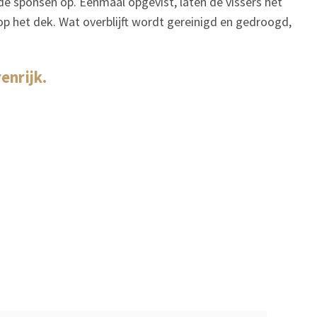
 de sponsen op. Eenmaal opgevist, laten de vissers het
p het dek. Wat overblijft wordt gereinigd en gedroogd,
enrijk.