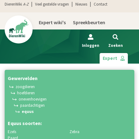
DierenWiki
A-Z
Veel gestelde vragen
Nieuws
Contact
Expert wiki's
Spreekbeurten
Inloggen
Zoeken
Expert
gewervelden
zoogdieren
hoefdieren
onevenhoevigen
paardachtigen
equus
Equus soorten:
ezels
zebra
paard