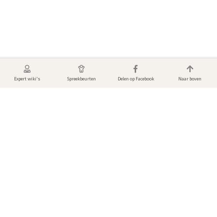
Expert wiki's
Spreekbeurten
Delen op Facebook
Naar boven
Foto's & video's van Equus
Bekijk de mooiste dierenfoto’s en video's! Gemaakt door andere gebruikers
van DierenWiki.
Er zijn nog geen media toegevoegd.
Voeg een foto of video toe aan deze pagina.
Media toevoegen