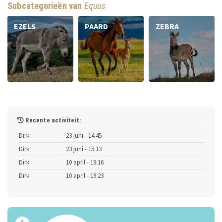
Subcategorieën van
Equus
EZELS
PAARD
ZEBRA
Recente activiteit:
Dirk
23 juni - 14:45
Dirk
23 juni - 15:13
Dirk
10 april - 19:16
Dirk
10 april - 19:23