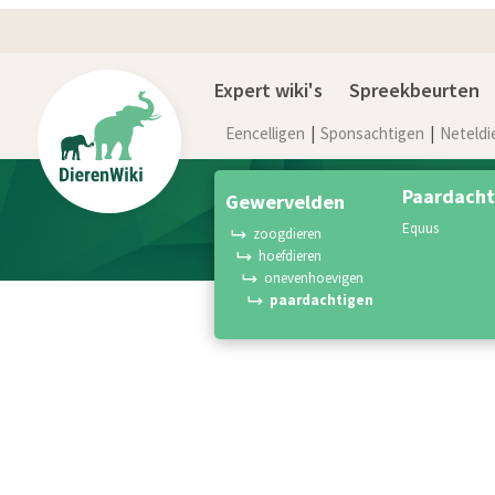
Expert wiki's
Spreekbeurten
Eencelligen
Sponsachtigen
Neteldi
Paardacht
gewervelden
equus
zoogdieren
hoefdieren
onevenhoevigen
paardachtigen