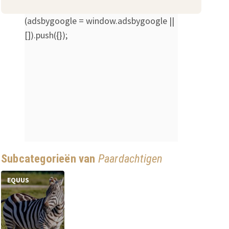
(adsbygoogle = window.adsbygoogle ||
[]).push({});
Subcategorieën van
Paardachtigen
EQUUS