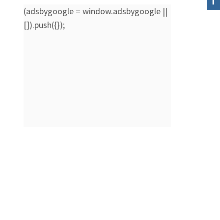
(adsbygoogle = window.adsbygoogle ||
[]).push({});