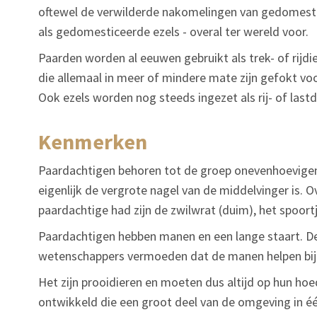
oftewel de verwilderde nakomelingen van gedomesti
als gedomesticeerde ezels - overal ter wereld voor.
Paarden worden al eeuwen gebruikt als trek- of rijdi
die allemaal in meer of mindere mate zijn gefokt voo
Ook ezels worden nog steeds ingezet als rij- of lastdi
kenmerken
Paardachtigen behoren tot de groep onevenhoevigen 
eigenlijk de vergrote nagel van de middelvinger is. Ov
paardachtige had zijn de zwilwrat (duim), het spoortje
Paardachtigen hebben manen en een lange staart. De 
wetenschappers vermoeden dat de manen helpen bij h
Het zijn prooidieren en moeten dus altijd op hun h
ontwikkeld die een groot deel van de omgeving in é