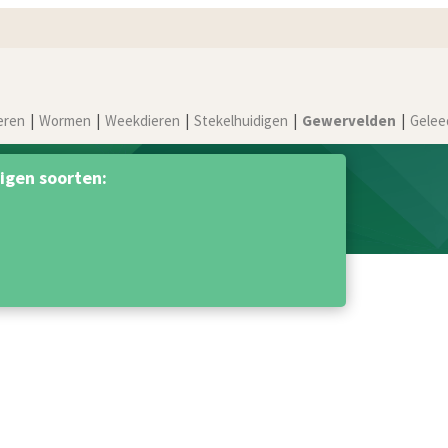
eren
Wormen
Weekdieren
Stekelhuidigen
Gewervelden
Gelee
igen soorten: