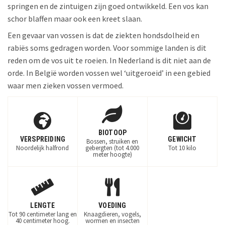
springen en de zintuigen zijn goed ontwikkeld. Een vos kan
schor blaffen maar ook een kreet slaan.
Een gevaar van vossen is dat de ziekten hondsdolheid en
rabiës soms gedragen worden. Voor sommige landen is dit
reden om de vos uit te roeien. In Nederland is dit niet aan de
orde. In België worden vossen wel ‘uitgeroeid’ in een gebied
waar men zieken vossen vermoed.
BIOTOOP
VERSPREIDING
GEWICHT
Bossen, struiken en
Noordelijk halfrond
gebergten (tot 4.000
Tot 10 kilo
meter hoogte)
LENGTE
VOEDING
Tot 90 centimeter lang en
Knaagdieren, vogels,
40 centimeter hoog.
wormen en insecten