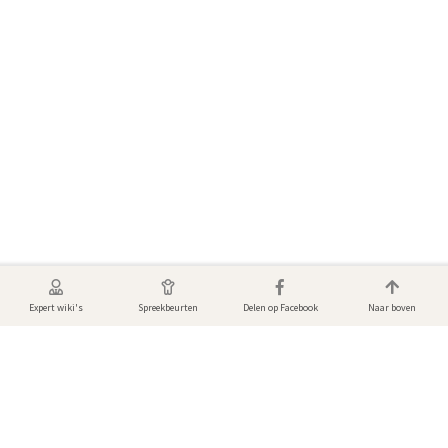
Expert wiki's
Spreekbeurten
Delen op Facebook
Naar boven
Foto's & video's van Vos
Bekijk de mooiste dierenfoto’s en video's! Gemaakt door andere gebruikers
van DierenWiki.