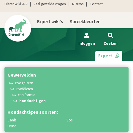
DierenWiki
A-Z
Veel gestelde vragen
Nieuws
Contact
Expert wiki's
Spreekbeurten
Inloggen
Zoeken
Expert
gewervelden
zoogdieren
roofdieren
caniformia
hondachtigen
Hondachtigen soorten:
canis
vos
hond