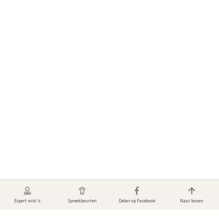
Expert wiki's
Spreekbeurten
Delen op Facebook
Naar boven