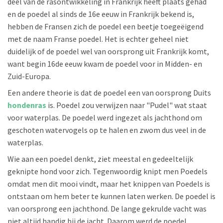
deel van de rasontwikkeling in Frankrijk heeft plaats gehad
en de poedel al sinds de 16e eeuw in Frankrijk bekend is,
hebben de Fransen zich de poedel een beetje toegeëigend
met de naam Franse poedel. Het is echter geheel niet
duidelijk of de poedel wel van oorsprong uit Frankrijk komt,
want begin 16de eeuw kwam de poedel voor in Midden- en
Zuid-Europa.
Een andere theorie is dat de poedel een van oorsprong Duits
hondenras
is. Poedel zou verwijzen naar "Pudel" wat staat
voor waterplas. De poedel werd ingezet als jachthond om
geschoten watervogels op te halen en zwom dus veel in de
waterplas.
Wie aan een poedel denkt, ziet meestal en gedeeltelijk
geknipte hond voor zich. Tegenwoordig knipt men Poedels
omdat men dit mooi vindt, maar het knippen van Poedels is
ontstaan om hem beter te kunnen laten werken. De poedel is
van oorsprong een jachthond. De lange gekrulde vacht was
niet altijd handig bij de jacht. Daarom werd de poedel