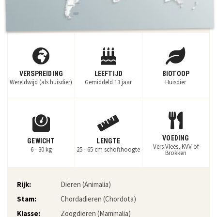
VERSPREIDING
LEEFTIJD
BIOTOOP
Wereldwijd (als huisdier)
Gemiddeld 13 jaar
Huisdier
VOEDING
GEWICHT
LENGTE
Vers Vlees, KVV of
6 - 30 kg
25 - 65 cm schofthoogte
Brokken
Rijk:
Dieren (Animalia)
Stam:
Chordadieren (Chordota)
Klasse:
Zoogdieren (Mammalia)