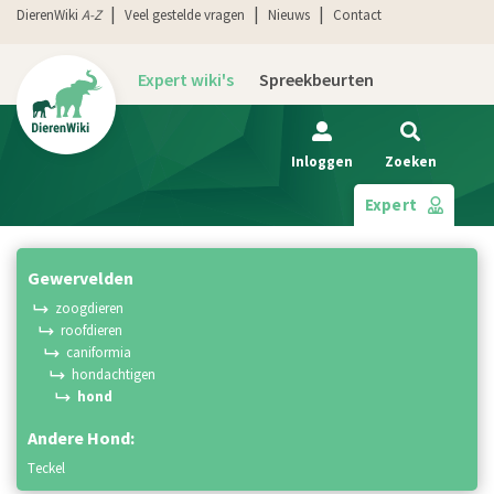
DierenWiki
A-Z
Veel gestelde vragen
Nieuws
Contact
Expert wiki's
Spreekbeurten
Inloggen
Zoeken
Expert
gewervelden
zoogdieren
roofdieren
caniformia
hondachtigen
hond
Andere Hond:
teckel