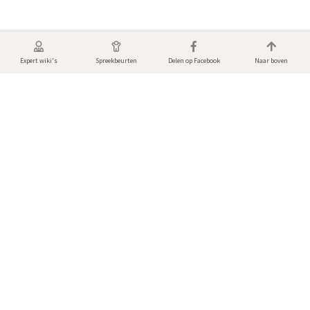
Expert wiki's
Spreekbeurten
Delen op Facebook
Naar boven