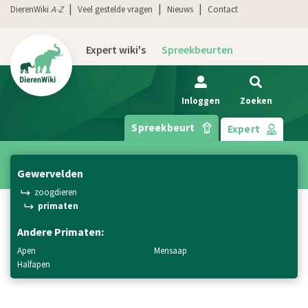
DierenWiki
A-Z
Veel gestelde vragen
Nieuws
Contact
Expert wiki's
Spreekbeurten
Inloggen
Zoeken
Spreekbeurt
Expert
gewervelden
zoogdieren
primaten
Andere Primaten:
apen
mensaap
halfapen