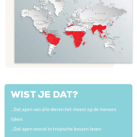
WIST JE DAT?
...Dat apen van alle dieren het meest op de mensen
lijken.
...Dat apen vooral in tropische bossen leven.