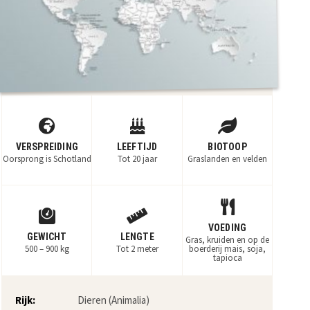
VERSPREIDING
LEEFTIJD
BIOTOOP
Oorsprong is Schotland
Tot 20 jaar
Graslanden en velden
VOEDING
GEWICHT
LENGTE
Gras, kruiden en op de
500 – 900 kg
Tot 2 meter
boerderij mais, soja,
tapioca
Rijk:
Dieren (Animalia)