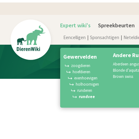
Expert wiki's
Spreekbeurten
Eencelligen
Sponsachtigen
Neteldi
Andere Ru
gewervelden
aberdeen angu
zoogdieren
blonde d’aquit
hoefdieren
brown swiss
evenhoevigen
holhoornigen
runderen
rundvee