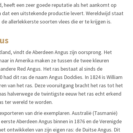
heeft een zeer goede reputatie als het aankomt op
 dat een uitstekende productie levert. Wereldwijd staat
e allerlekkerste soorten vlees die er te krijgen is.
gus
tland, vindt de Aberdeen Angus zijn oorsprong. Het
 maar in Amerika maken ze tussen de twee kleuren
 andere Red Angus. Het ras bestaat al sinds de
 had dit ras de naam Angus Doddies. In 1824 is William
n van het ras. Deze vooruitgang bracht het ras tot het
as halverwege de twintigste eeuw het ras echt erkend
as ter wereld te worden.
t exporteren van drie exemplaren. Australië (Tasmanië)
n eerste Aberdeen Angus binnen in 1876 en de Verenigde
t ontwikkelen van zijn eigen ras: de Duitse Angus. Dit