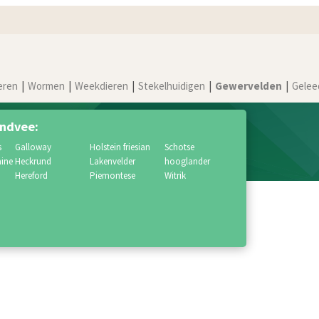
eren
Wormen
Weekdieren
Stekelhuidigen
Gewervelden
Gelee
ndvee:
s
galloway
holstein friesian
schotse
aine
heckrund
lakenvelder
hooglander
hereford
piemontese
witrik