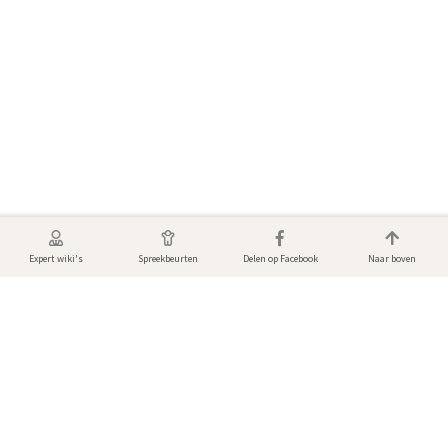
Expert wiki's
Spreekbeurten
Delen op Facebook
Naar boven
Foto's & video's van Muis
Bekijk de mooiste dierenfoto’s en video's! Gemaakt door andere gebruikers
van DierenWiki.
Er zijn nog geen media toegevoegd.