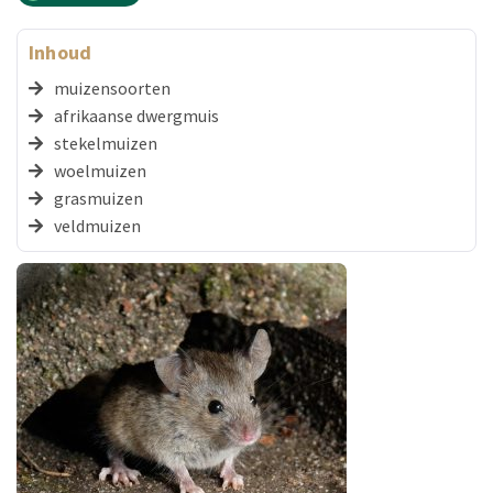
Inhoud
muizensoorten
afrikaanse dwergmuis
stekelmuizen
woelmuizen
grasmuizen
veldmuizen