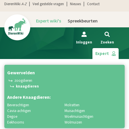
DierenWiki
A-Z
Veel gestelde vragen
Nieuws
Contact
Expert wiki's
Spreekbeurten
Inloggen
Zoeken
Expert
gewervelden
zoogdieren
knaagdieren
Andere Knaagdieren:
beverachtigen
molratten
cavia-achtigen
muisachtigen
degoe
woelmuisachtigen
eekhoorns
wolmuizen