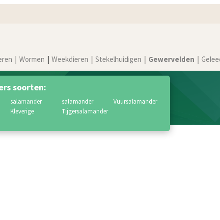
eren
Wormen
Weekdieren
Stekelhuidigen
Gewervelden
Gelee
rs soorten:
salamander
salamander
vuursalamander
kleverige
tijgersalamander