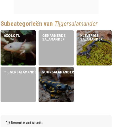
Subcategorieën van
Tijgersalamander
AXOLOTL
GEMARMERDE
KLEVERIGE
SALAMANDER
SALAMANDER
TIJGERSALAMANDER
VUURSALAMANDER
Recente activiteit: