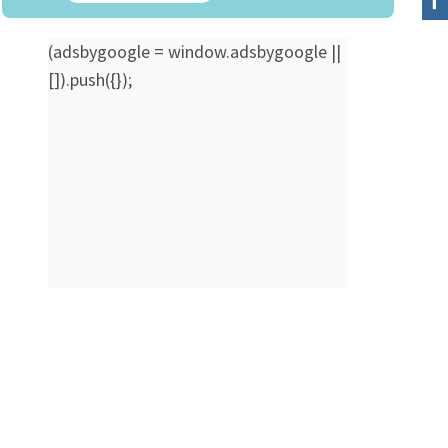
(adsbygoogle = window.adsbygoogle ||
[]).push({});