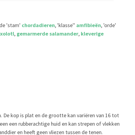
 de 'stam'
chordadieren
, 'klasse''
amfibieën
, 'orde'
xolotl
,
gemarmerde salamander
,
kleverige
n. De kop is plat en de grootte kan variëren van 16 tot
 een een rubberachtige huid en kan strepen of vlekken
anddier en heeft geen vliezen tussen de tenen.