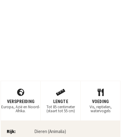
VERSPREIDING
LENGTE
VOEDING
Europa, Azië en Noord-
Tot 85 centimeter
Vis, reptielen,
Afrika.
(staart tot 55 cm)
watervogels
Rijk:
Dieren (Animalia)