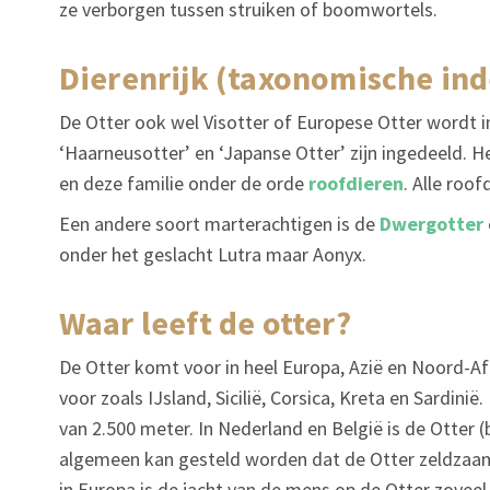
ze verborgen tussen struiken of boomwortels.
dierenrijk (taxonomische ind
De Otter ook wel Visotter of Europese Otter wordt 
‘Haarneusotter’ en ‘Japanse Otter’ zijn ingedeeld. H
en deze familie onder de orde
roofdieren
. Alle roof
Een andere soort marterachtigen is de
Dwergotter
onder het geslacht Lutra maar Aonyx.
waar leeft de otter?
De Otter komt voor in heel Europa, Azië en Noord-Af
voor zoals IJsland, Sicilië, Corsica, Kreta en Sardin
van 2.500 meter. In Nederland en België is de Otter 
algemeen kan gesteld worden dat de Otter zeldzaam 
in Europa is de jacht van de mens op de Otter zovee