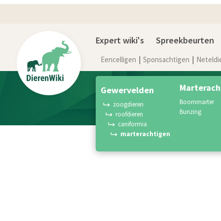
Expert wiki's
Spreekbeurten
Eencelligen
Sponsachtigen
Neteldi
Marterach
gewervelden
boommarter
zoogdieren
bunzing
roofdieren
caniformia
marterachtigen