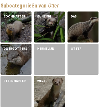
Subcategorieën van
Otter
BOOMMARTER
BUNZING
DAS
DWERGOTTERS
HERMELIJN
OTTER
STEENMARTER
WEZEL