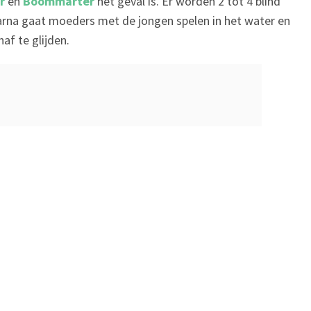
r
en
Boommarter
het geval is. Er worden 2 tot 4 blind
rna gaat moeders met de jongen spelen in het water en
af te glijden.