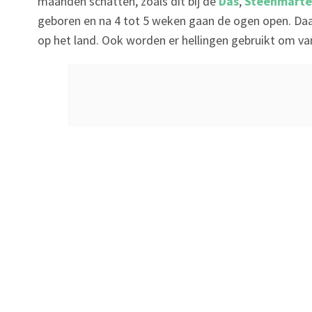
maanden schatten, zoals dit bij de
Das
,
Steenmarte
geboren en na 4 tot 5 weken gaan de ogen open. Daa
op het land. Ook worden er hellingen gebruikt om van