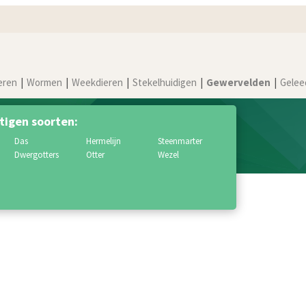
eren
Wormen
Weekdieren
Stekelhuidigen
Gewervelden
Gelee
tigen soorten:
das
hermelijn
steenmarter
dwergotters
otter
wezel