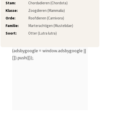
Stam:
Chordadieren (Chordota)
Klasse:
Zoogdieren (Mammalia)
Orde:
Roofdieren (Carnivora)
Familie:
Marterachtigen (Mustelidae)
Soort:
Otter (Lutra lutra)
(adsbygoogle = window.adsbygoogle ||
[]).push({});