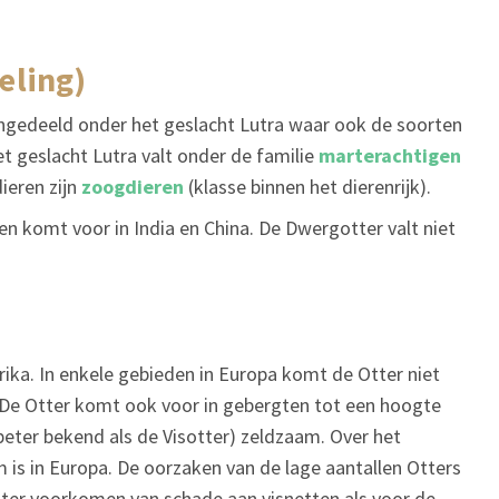
eling)
ingedeeld onder het geslacht Lutra waar ook de soorten
et geslacht Lutra valt onder de familie
marterachtigen
dieren zijn
zoogdieren
(klasse binnen het dierenrijk).
en komt voor in India en China. De Dwergotter valt niet
rika. In enkele gebieden in Europa komt de Otter niet
ië. De Otter komt ook voor in gebergten tot een hoogte
(beter bekend als de Visotter) zeldzaam. Over het
is in Europa. De oorzaken van de lage aantallen Otters
l ter voorkomen van schade aan visnetten als voor de