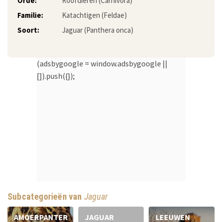
Orde:
Roofdieren (Carnivora)
Familie:
Katachtigen (Feldae)
Soort:
Jaguar (Panthera onca)
(adsbygoogle = window.adsbygoogle ||
[]).push({});
Subcategorieën van
Jaguar
AMOERPANTER
JAGUAR
LEEUWEN