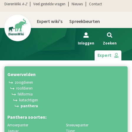
DierenWiki
A-Z
Veel gestelde vragen
Nieuws
Contact
Expert wiki's
Spreekbeurten
Inloggen
Zoeken
Expert
gewervelden
zoogdieren
roofdieren
feliformia
katachtigen
panthera
Panthera soorten:
amoerpanter
sneeuwpanter
jaguar
tijger