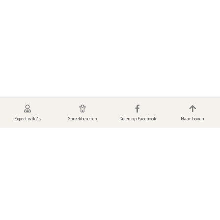
Expert wiki's
Spreekbeurten
Delen op Facebook
Naar boven
Foto's & video's van Jaguar
Bekijk de mooiste dierenfoto’s en video's! Gemaakt door andere gebruikers
van DierenWiki.
Er zijn nog geen media toegevoegd.
Voeg een foto of video toe aan deze pagina.