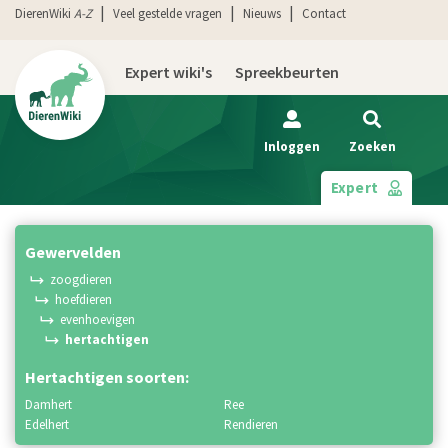
DierenWiki
A-Z
Veel gestelde vragen
Nieuws
Contact
Expert wiki's
Spreekbeurten
Inloggen
Zoeken
Expert
gewervelden
zoogdieren
hoefdieren
evenhoevigen
hertachtigen
Hertachtigen soorten:
damhert
ree
edelhert
rendieren