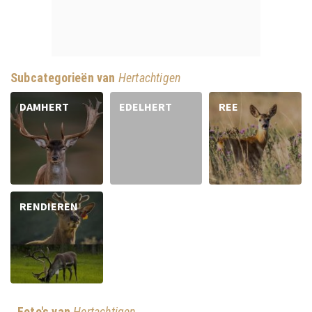
Subcategorieën van
Hertachtigen
DAMHERT
EDELHERT
REE
RENDIEREN
Foto's van
Hertachtigen