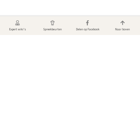
Expert wiki's
Spreekbeurten
Delen op Facebook
Naar boven
Dieren foto's
Bekijk de mooiste dierenfoto’s! Gemaakt door andere gebruikers van
DierenWiki.