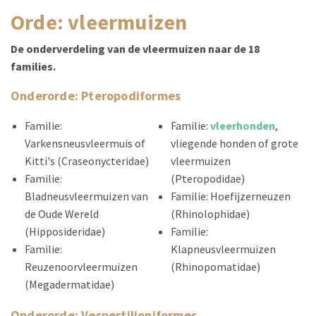
orde: vleermuizen
De onderverdeling van de vleermuizen naar de 18
families.
Onderorde: Pteropodiformes
Familie:
Familie:
vleerhonden
,
Varkensneusvleermuis of
vliegende honden of grote
Kitti's (Craseonycteridae)
vleermuizen
Familie:
(Pteropodidae)
Bladneusvleermuizen van
Familie: Hoefijzerneuzen
de Oude Wereld
(Rhinolophidae)
(Hipposideridae)
Familie:
Familie:
Klapneusvleermuizen
Reuzenoorvleermuizen
(Rhinopomatidae)
(Megadermatidae)
Onderorde: Vespertilioniformes