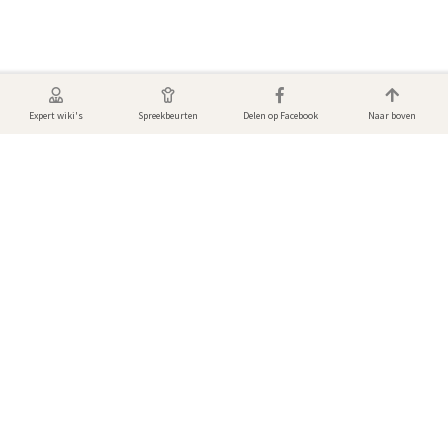
Expert wiki's
Spreekbeurten
Delen op Facebook
Naar boven
Foto's & video's van Vleermuizen
Bekijk de mooiste dierenfoto’s en video's! Gemaakt door andere gebruikers
van DierenWiki.
Er zijn nog geen media toegevoegd.
Voeg een foto of video toe aan deze pagina.
Media toevoegen