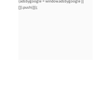
(adsbygoogle = window.adsbygoogle ||
[]).push({});