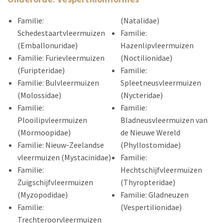
Familie:
(Natalidae)
Schedestaartvleermuizen
Familie:
(Emballonuridae)
Hazenlipvleermuizen
Familie: Furievleermuizen
(Noctilionidae)
(Furipteridae)
Familie:
Familie: Bulvleermuizen
Spleetneusvleermuizen
(Molossidae)
(Nycteridae)
Familie:
Familie:
Plooilipvleermuizen
Bladneusvleermuizen van
(Mormoopidae)
de Nieuwe Wereld
Familie: Nieuw-Zeelandse
(Phyllostomidae)
vleermuizen (Mystacinidae)
Familie:
Familie:
Hechtschijfvleermuizen
Zuigschijfvleermuizen
(Thyropteridae)
(Myzopodidae)
Familie: Gladneuzen
Familie:
(Vespertilionidae)
Trechteroorvleermuizen