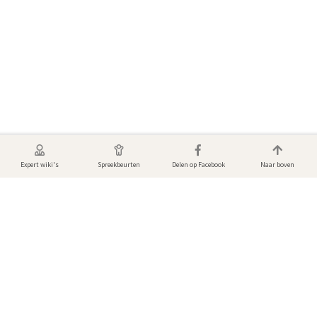
Expert wiki's
Spreekbeurten
Delen op Facebook
Naar boven
Foto's van Krokodillen
Bekijk de mooiste dierenfoto’s! Gemaakt door andere gebruikers van
DierenWiki.