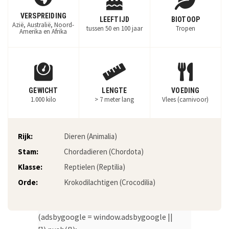
VERSPREIDING
LEEFTIJD
BIOTOOP
Azië, Australië, Noord-
tussen 50 en 100 jaar
Tropen
Amerika en Afrika
GEWICHT
LENGTE
VOEDING
1.000 kilo
> 7 meter lang
Vlees (carnivoor)
Rijk:
Dieren (Animalia)
Stam:
Chordadieren (Chordota)
Klasse:
Reptielen (Reptilia)
Orde:
Krokodilachtigen (Crocodilia)
(adsbygoogle = window.adsbygoogle ||