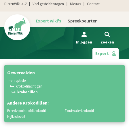
DierenWiki
A-Z
Veel gestelde vragen
Nieuws
Contact
Expert wiki's
Spreekbeurten
Inloggen
Zoeken
Expert
gewervelden
reptielen
krokodilachtigen
krokodillen
Andere Krokodillen:
breedvoorhoofdkrokodil
zoutwaterkrokodil
nijlkrokodil