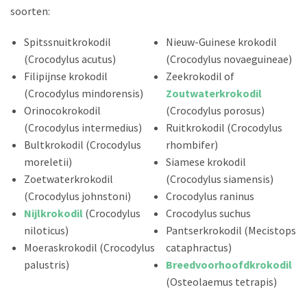
soorten:
Spitssnuitkrokodil
Nieuw-Guinese krokodil
(Crocodylus acutus)
(Crocodylus novaeguineae)
Filipijnse krokodil
Zeekrokodil of
(Crocodylus mindorensis)
Zoutwaterkrokodil
Orinocokrokodil
(Crocodylus porosus)
(Crocodylus intermedius)
Ruitkrokodil (Crocodylus
Bultkrokodil (Crocodylus
rhombifer)
moreletii)
Siamese krokodil
Zoetwaterkrokodil
(Crocodylus siamensis)
(Crocodylus johnstoni)
Crocodylus raninus
Nijlkrokodil
(Crocodylus
Crocodylus suchus
niloticus)
Pantserkrokodil (Mecistops
Moeraskrokodil (Crocodylus
cataphractus)
palustris)
Breedvoorhoofdkrokodil
(Osteolaemus tetrapis)