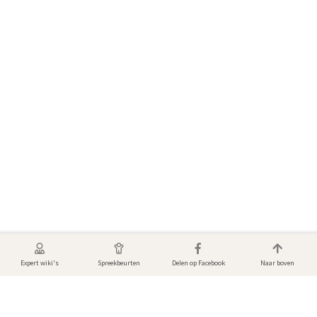
Expert wiki's
Spreekbeurten
Delen op Facebook
Naar boven
Foto's & video's van Wild zwijn