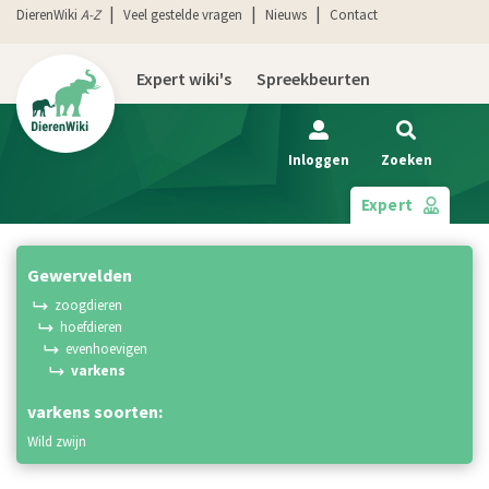
DierenWiki
A-Z
Veel gestelde vragen
Nieuws
Contact
Expert wiki's
Spreekbeurten
Inloggen
Zoeken
Expert
gewervelden
zoogdieren
hoefdieren
evenhoevigen
varkens
varkens soorten:
wild zwijn