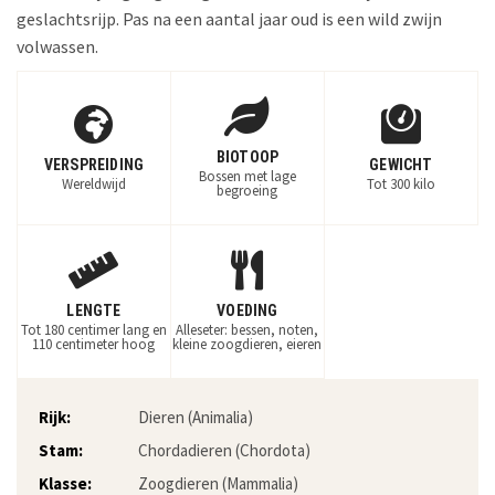
geslachtsrijp. Pas na een aantal jaar oud is een wild zwijn
volwassen.
BIOTOOP
VERSPREIDING
GEWICHT
Bossen met lage
Wereldwijd
Tot 300 kilo
begroeing
LENGTE
VOEDING
Tot 180 centimer lang en
Alleseter: bessen, noten,
110 centimeter hoog
kleine zoogdieren, eieren
Rijk:
Dieren (Animalia)
Stam:
Chordadieren (Chordota)
Klasse:
Zoogdieren (Mammalia)