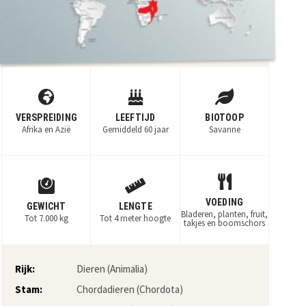
VERSPREIDING
LEEFTIJD
BIOTOOP
Afrika en Azië
Gemiddeld 60 jaar
Savanne
VOEDING
GEWICHT
LENGTE
Bladeren, planten, fruit,
Tot 7.000 kg
Tot 4 meter hoogte
takjes en boomschors
Rijk:
Dieren (Animalia)
Stam:
Chordadieren (Chordota)