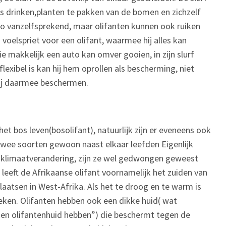
ls drinken,planten te pakken van de bomen en zichzelf
t zo vanzelfsprekend, maar olifanten kunnen ook ruiken
n voelspriet voor een olifant, waarmee hij alles kan
ie makkelijk een auto kan omver gooien, in zijn slurf
flexibel is kan hij hem oprollen als bescherming, niet
 hij daarmee beschermen.
 het bos leven(bosolifant), natuurlijk zijn er eveneens ook
 twee soorten gewoon naast elkaar leefden Eigenlijk
de klimaatverandering, zijn ze wel gedwongen geweest
leeft de Afrikaanse olifant voornamelijk het zuiden van
aatsen in West-Afrika. Als het te droog en te warm is
ken. Olifanten hebben ook een dikke huid( wat
en olifantenhuid hebben”) die beschermt tegen de