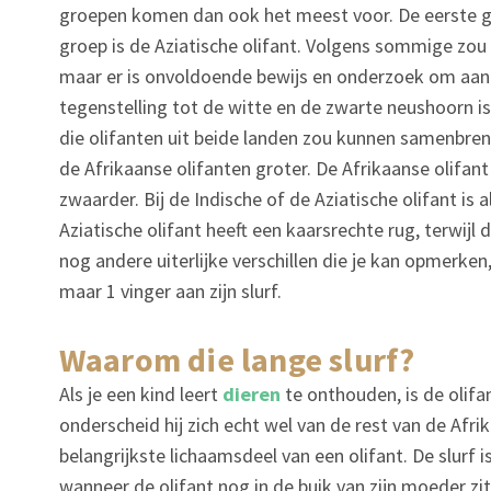
groepen komen dan ook het meest voor. De eerste gr
groep is de Aziatische olifant. Volgens sommige zou 
maar er is onvoldoende bewijs en onderzoek om aan t
tegenstelling tot de witte en de zwarte neushoorn is e
die olifanten uit beide landen zou kunnen samenbrenge
de Afrikaanse olifanten groter. De Afrikaanse olifan
zwaarder. Bij de Indische of de Aziatische olifant is a
Aziatische olifant heeft een kaarsrechte rug, terwijl de
nog andere uiterlijke verschillen die je kan opmerken,
maar 1 vinger aan zijn slurf.
waarom die lange slurf?
Als je een kind leert
dieren
te onthouden, is de olifan
onderscheid hij zich echt wel van de rest van de Afri
belangrijkste lichaamsdeel van een olifant. De slurf is
wanneer de olifant nog in de buik van zijn moeder zit