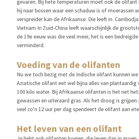
gevaren. Bij hete temperaturen moet ook de olifant
hij naar bossen waar een schaduw is of moerassen waar 
verspreider kan de Afrikaanse. Die leeft in. Cambod
Vietnam In Zuid-China leeft waarschijnlijk de grootst
de 19e eeuw was die veel meer, het is een bedreigde
verminderd.
voeding van de olifanten
Nu we toch bezig met de Indische olifant kunnen we
Aziatische olifant eet wel bijna alles van plantaard
100 kilo water. Bij Afrikaanse olifanten is het net he
gewassen en uiteraard gras. Als het droog is grijpen
veel zo’n 12 uur per dag spendeert de olifant aan ete
het leven van een olifant
Je hebt ook olifanten koeien, die leven dan in groep,