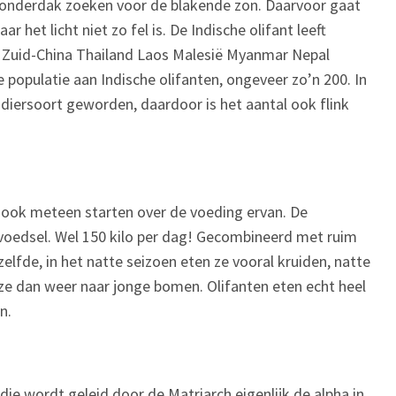
 onderdak zoeken voor de blakende zon. Daarvoor gaat
het licht niet zo fel is. De Indische olifant leeft
ja Zuid-China Thailand Laos Malesië Myanmar Nepal
e populatie aan Indische olifanten, ongeveer zo’n 200. In
 diersoort geworden, daardoor is het aantal ook flink
 ook meteen starten over de voeding ervan. De
ig voedsel. Wel 150 kilo per dag! Gecombineerd met ruim
tzelfde, in het natte seizoen eten ze vooral kruiden, natte
 ze dan weer naar jonge bomen. Olifanten eten echt heel
n.
 die wordt geleid door de Matriarch eigenlijk de alpha in