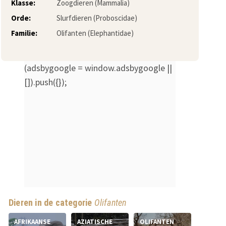
Klasse:
Zoogdieren (Mammalia)
Orde:
Slurfdieren (Proboscidae)
Familie:
Olifanten (Elephantidae)
(adsbygoogle = window.adsbygoogle ||
[]).push({});
Dieren in de categorie
Olifanten
AFRIKAANSE
AZIATISCHE
OLIFANTEN