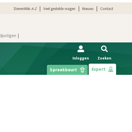
DierenWiki
A-Z
Veel gestelde vragen
Nieuws
Contact
dpotigen
Inloggen
Zoeken
Expert
Spreekbeurt