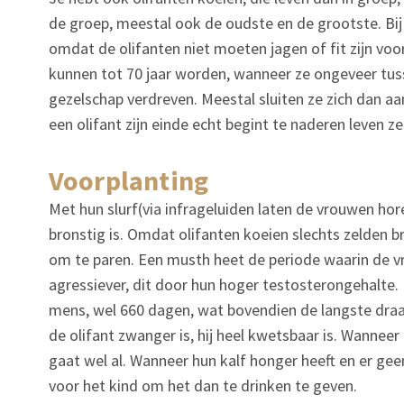
de groep, meestal ook de oudste en de grootste. Bij 
omdat de olifanten niet moeten jagen of fit zijn voo
kunnen tot 70 jaar worden, wanneer ze ongeveer tusse
gezelschap verdreven. Meestal sluiten ze zich dan aa
een olifant zijn einde echt begint te naderen leven ze
voorplanting
Met hun slurf(via infrageluiden laten de vrouwen hore
bronstig is. Omdat olifanten koeien slechts zelden b
om te paren. Een musth heet de periode waarin de vro
agressiever, dit door hun hoger testosterongehalte.
mens, wel 660 dagen, wat bovendien de langste draag
de olifant zwanger is, hij heel kwetsbaar is. Wanneer
gaat wel al. Wanneer hun kalf honger heeft en er ge
voor het kind om het dan te drinken te geven.