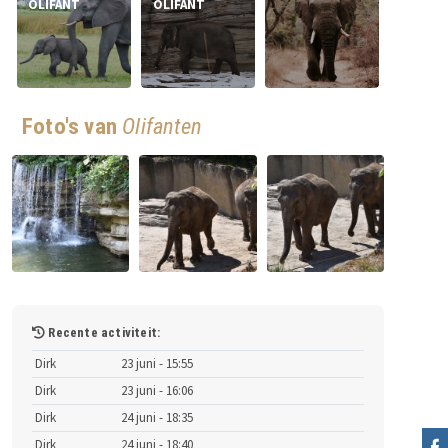
OLIFANT
OLIFANT
Foto's van
Olifanten
Recente activiteit:
Dirk
23 juni - 15:55
Dirk
23 juni - 16:06
Dirk
24 juni - 18:35
Dirk
24 juni - 18:40