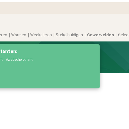
eren
Wormen
Weekdieren
Stekelhuidigen
Gewervelden
Gelee
ifanten:
nt
aziatische olifant