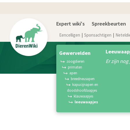
Expert wiki's
Spreekbeurten
Eencelligen
Sponsachtigen
Neteldi
Leeuwaapj
gewervelden
Er zijn no
zoogdieren
primaten
apen
breedneusapen
kapucijnapen en
doodshoofdaapjes
klauwaapjes
leeuwaapjes