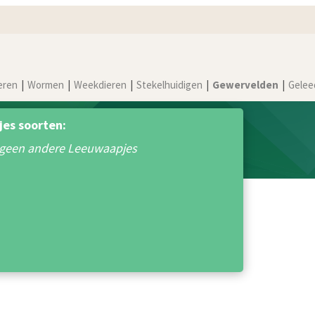
eren
Wormen
Weekdieren
Stekelhuidigen
Gewervelden
Gelee
es soorten:
g geen andere Leeuwaapjes