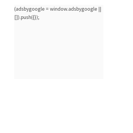
(adsbygoogle = window.adsbygoogle ||
[]).push({});