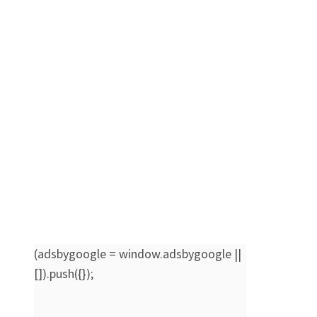
(adsbygoogle = window.adsbygoogle ||
[]).push({});