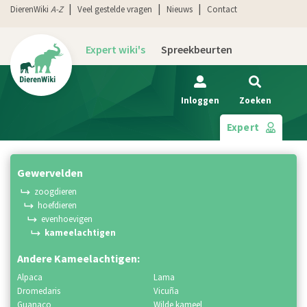
DierenWiki
A-Z
Veel gestelde vragen
Nieuws
Contact
Expert wiki's
Spreekbeurten
Inloggen
Zoeken
Expert
gewervelden
zoogdieren
hoefdieren
evenhoevigen
kameelachtigen
Andere Kameelachtigen:
alpaca
lama
dromedaris
vicuña
guanaco
wilde kameel