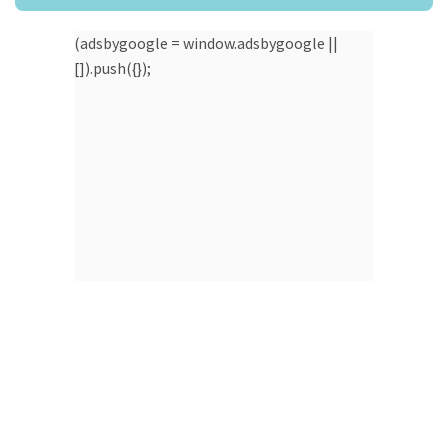
(adsbygoogle = window.adsbygoogle ||
[]).push({});