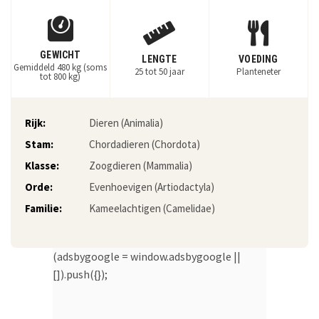
GEWICHT
LENGTE
VOEDING
Gemiddeld 480 kg (soms
25 tot 50 jaar
Planteneter
tot 800 kg)
Rijk:
Dieren (Animalia)
Stam:
Chordadieren (Chordota)
Klasse:
Zoogdieren (Mammalia)
Orde:
Evenhoevigen (Artiodactyla)
Familie:
Kameelachtigen (Camelidae)
(adsbygoogle = window.adsbygoogle ||
[]).push({});