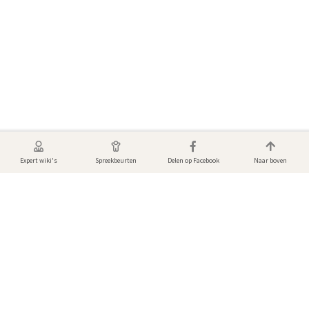
Expert wiki's
Spreekbeurten
Delen op Facebook
Naar boven
Foto's van Kamelen
Bekijk de mooiste dierenfoto’s! Gemaakt door andere gebruikers van
DierenWiki.