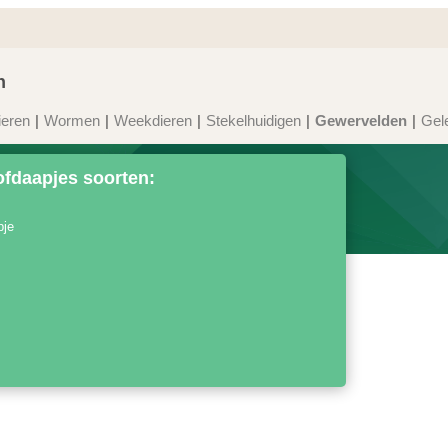
n
ieren
Wormen
Weekdieren
Stekelhuidigen
Gewervelden
Gel
fdaapjes soorten:
pje