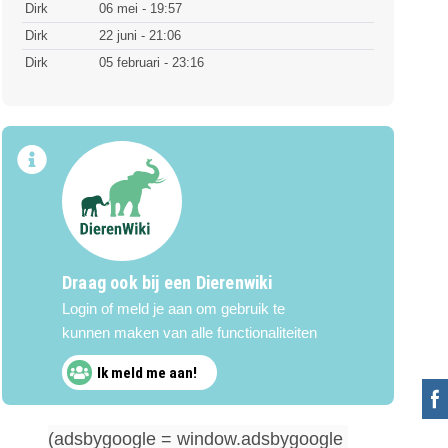
Dirk
06 mei - 19:57
Dirk
22 juni - 21:06
Dirk
05 februari - 23:16
Draag ook bij een Dierenwiki
Login of meld je aan om gebruik te
kunnen maken van alle functionaliteiten
Ik meld me aan!
(adsbygoogle = window.adsbygoogle