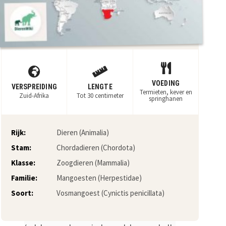
VOEDING
VERSPREIDING
LENGTE
Termieten, kever en
Zuid-Afrika
Tot 30 centimeter
springhanen
Rijk:
Dieren (Animalia)
Stam:
Chordadieren (Chordota)
Klasse:
Zoogdieren (Mammalia)
Familie:
Mangoesten (Herpestidae)
Soort:
Vosmangoest (Cynictis penicillata)