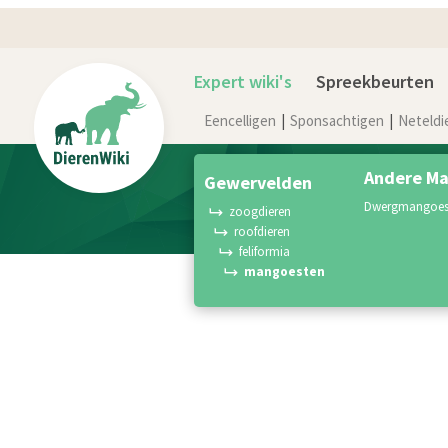
Expert wiki's
Spreekbeurten
Eencelligen
Sponsachtigen
Neteldi
Andere Ma
gewervelden
dwergmangoes
zoogdieren
roofdieren
feliformia
mangoesten