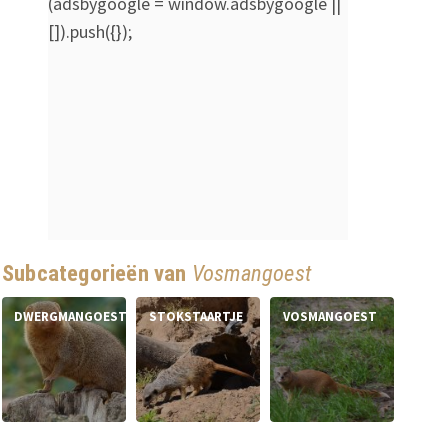
(adsbygoogle = window.adsbygoogle ||
[]).push({});
Subcategorieën van
Vosmangoest
DWERGMANGOEST
STOKSTAARTJE
VOSMANGOEST