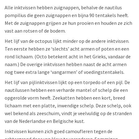
Alle inktvissen hebben zuignappen, behalve de nautilus
pompilius die geen zuignappen en bijna 90 tentakels heeft.
Met de zuignappen grijpen ze hun prooien en houden ze zich
vast aan rotsen of de bodem.
Het lijf van de octopus lijkt minder op de andere inktvissen.
Ten eerste hebben ze ‘slechts’ acht armen of poten en een
rond lichaam. (Octo betekent acht in het Grieks, vandaar de
naam.) De overige inktvissen hebben naast de acht armen
nog twee extra lange ‘vangarmen’ of voedingstentakels.
Het lijf van pijlinktvissen lijkt op een torpedo of een pijl. De
nautilussen hebben een verharde mantel of schelp die een
opgerolde vorm heeft. Zeekatten hebben een kort, breed
lichaam met een platte, inwendige schelp. Deze schelp, ook
wel bekend als zeeschuim, vindt je veelvuldig op de stranden
van de Nederlandse en Belgische kust.
Inktvissen kunnen zich goed camoufleren tegen de