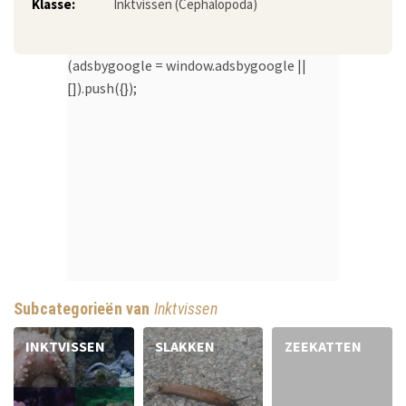
Klasse:
Inktvissen (Cephalopoda)
(adsbygoogle = window.adsbygoogle ||
[]).push({});
Subcategorieën van
Inktvissen
INKTVISSEN
SLAKKEN
ZEEKATTEN