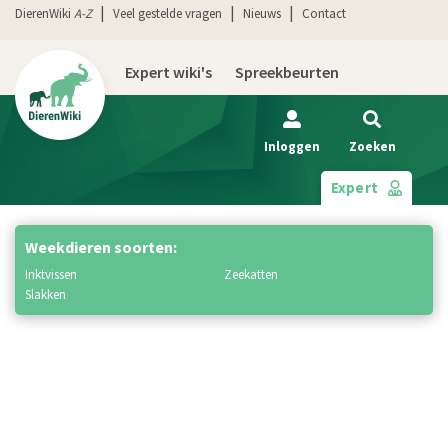
DierenWiki
A-Z
Veel gestelde vragen
Nieuws
Contact
Expert wiki's
Spreekbeurten
Inloggen
Zoeken
Expert
Weekdieren soorten:
inktvissen
zeekatten
slakken