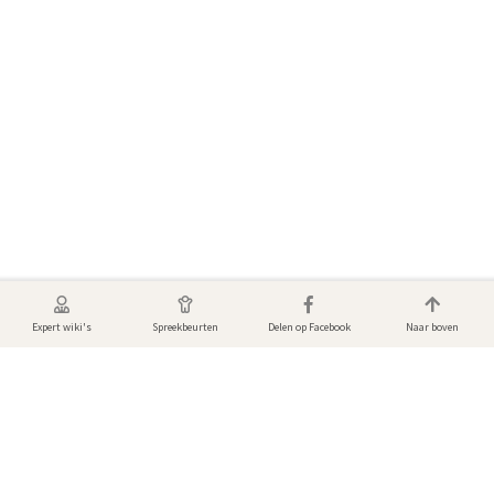
Expert wiki's
Spreekbeurten
Delen op Facebook
Naar boven
Foto's & video's van Inktvissen
Bekijk de mooiste dierenfoto’s en video's! Gemaakt door andere gebruikers
van DierenWiki.